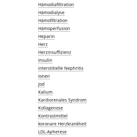
Hämodiafiltration
Hämodialyse
Hämofiltration
Hämoperfusion
Heparin
Herz
Herzinsuffizienz
Insulin
interstitielle Nephritis
Ionen
Jod
Kalium
Kardiorenales Syndrom
Kollagenose
Kontrastmittel
koronare Herzkrankheit
LDL-Apherese