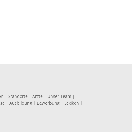
en
|
Standorte
|
Ärzte
|
Unser Team
|
yse
|
Ausbildung
|
Bewerbung
|
Lexikon
|