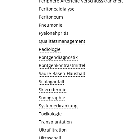
Periphere Arterielle Verschlusskrankheit
Peritonealdialyse
Peritoneum
Pneumonie
Pyelonehpritis
Qualitätsmanagement
Radiologie
Röntgendiagnostik
Röntgenkontrastmittel
Säure-Basen-Haushalt
Schlaganfall
Sklerodermie
Sonographie
Systemerkrankung
Toxikologie
Transplantation
Ultrafiltration
Ultraschall