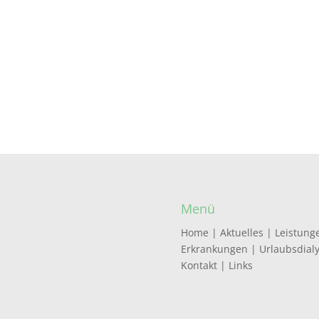
Menü
Home
|
Aktuelles
|
Leistung
Erkrankungen
|
Urlaubsdial
Kontakt
|
Links